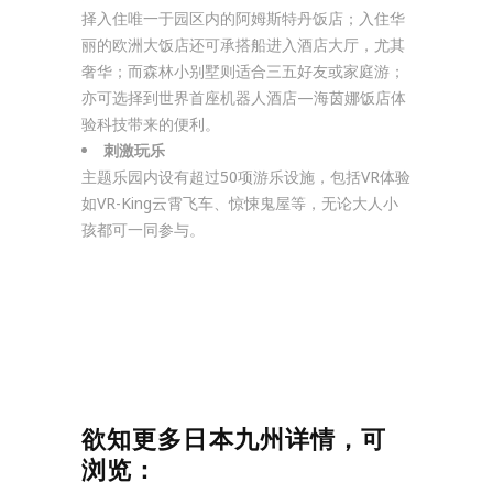
择入住唯一于园区内的阿姆斯特丹饭店；入住华
丽的欧洲大饭店还可承搭船进入酒店大厅，尤其
奢华；而森林小别墅则适合三五好友或家庭游；
亦可选择到世界首座机器人酒店—海茵娜饭店体
验科技带来的便利。
刺激玩乐
主题乐园内设有超过50项游乐设施，包括VR体验
如VR-King云霄飞车、惊悚鬼屋等，无论大人小
孩都可一同参与。
欲知更多日本九州详情，可
浏览：