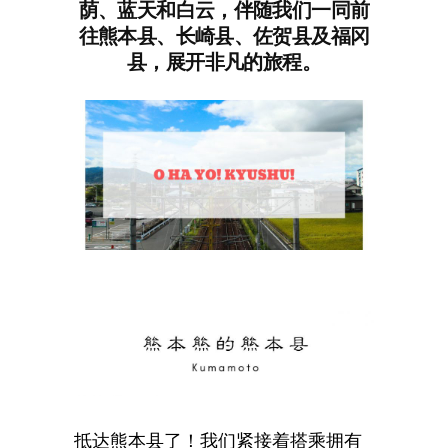
荫、蓝天和白云，伴随我们一同前
往熊本县、长崎县、佐贺县及福冈
县，展开非凡的旅程。
抵达熊本县了！我们紧接着搭乘拥有