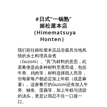
#日式“一锅熟”
姬松屋本店
（Himematsuya
Honten）
我们前往姬松屋本店品尝最具当地风
情的乡土料理具杂煮
（Guzoni）。“具”为材料的意思，此
菜肴便是由多种材料烹煮而成，包括
牛蒡、鸡肉等，材料选择因人而异，
但每家每户都必定加上年糕（或是麻
薯）。这家餐厅的Guzoni还有加入牛
蒡、鳗鱼、莲藕等，加上年糕与清甜
的汤头，更是让我忍不住一口接一
口。