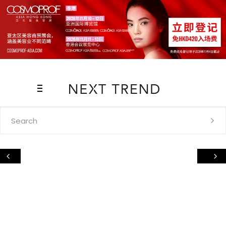
Search
for: