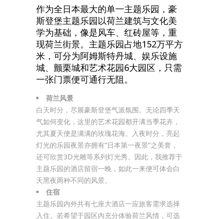
作为全日本最大的单一主题乐园，豪
斯登堡主题乐园以荷兰建筑与文化美
学为基础，像是风车、红砖屋等，重
现荷兰街景。主题乐园占地152万平方
米，可分为阿姆斯特丹城、娱乐设施
城、颤栗城和艺术花园6大园区，只需
一张门票便可通行无阻。
荷兰风景
白天时分，尽展豪斯登堡气派氛围。无论四季天
气如何变化，这里的艺术花园都开满当季花卉，
尤其夏天便是满满的玫瑰花海。入夜时分，亮起
灯光的乐园夜景亦拥有“日本第一夜景”之美誉，
还可欣赏3D光雕等系列灯光秀。因此，我推荐于
主题乐园的酒店留宿一晚，如此一来便可体会白
天黑夜两种不同的风景。
住宿
主题乐园内外共有七座大酒店一应旅客需求选择
入住。若希望于园区内充分体验荷兰风情，可选