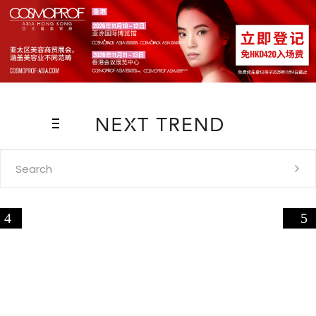
Search
for: