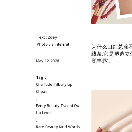
Text : Zoey
Photo via internet
为什么口红总涂
线条,它是塑造立
觉丰唇’。
May 12, 2026
Tag：
Charlotte Tilbury Lip
Cheat
,
Fenty Beauty Traced Out
Lip Liner
,
Rare Beauty Kind Words