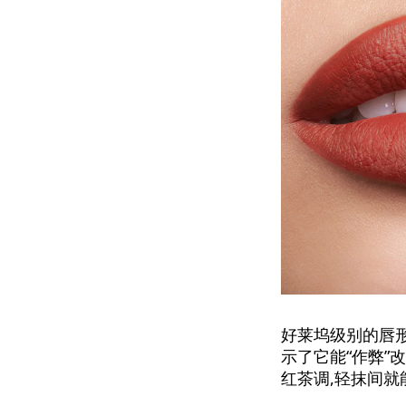
好莱坞级别的唇形修
示了它能“作弊”改
红茶调,轻抹间就