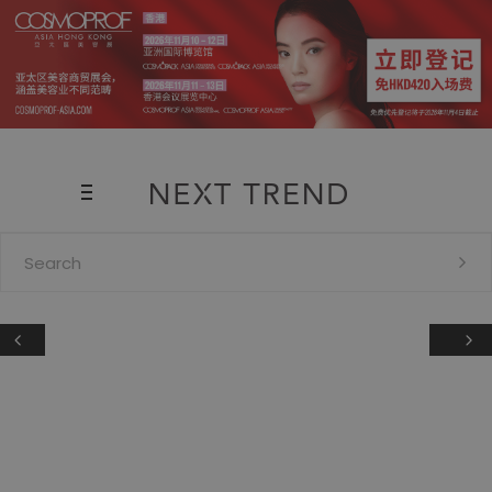
Search
for: