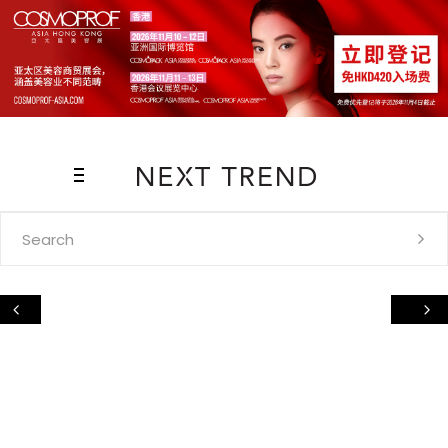
Search
for: