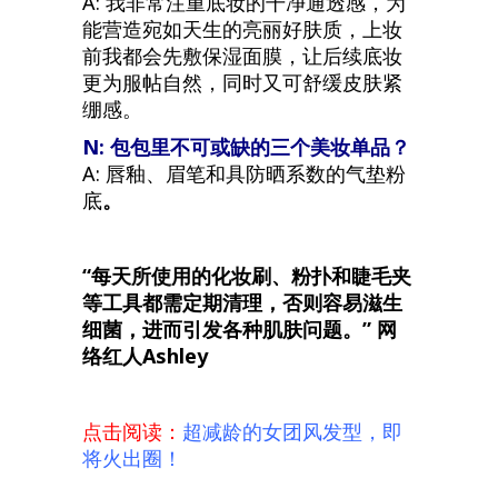
A: 我非常注重底妆的干净通透感，为
能营造宛如天生的亮丽好肤质，上妆
前我都会先敷保湿面膜，让后续底妆
更为服帖自然，同时又可舒缓皮肤紧
绷感。
N: 包包里不可或缺的三个美妆单品？
A: 唇釉、眉笔和具防晒系数的气垫粉
底
。
“每天所使用的化妆刷、粉扑和睫毛夹
等工具都需定期清理，否则容易滋生
细菌，进而引发各种肌肤问题。” 网
络红人Ashley
点击阅读：
超减龄的女团风发型，即
将火出圈！