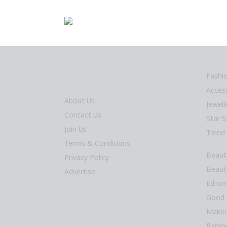
Fashi
Acces
About Us
Jewel
Contact Us
Star S
Join Us
Trend
Terms & Conditions
Beaut
Privacy Policy
Beaut
Advertise
Editor
Good 
Makeu
Pampe