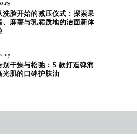
eauty
从洗脸开始的减压仪式：探索果
酱、麻薯与乳霜质地的洁面新体
验
eauty
告别干燥与松弛：5 款打造弹润
高光肌的口碑护肤油