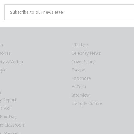
on
Lifestyle
sories
Celebrity News
lery & Watch
Cover Story
tyle
Escape
Foodnote
Hi-Tech
y
Interview
y Report
Living & Culture
’s Pick
Hair Day
p Classroom
r Yourself