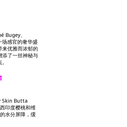
né Bugey、
更是一场感官的奢华盛
带来优雅而浓郁的
增添了一丝神秘与
点。
霜
n Butta
木果、西印度樱桃和维
肤的水分屏障，缓