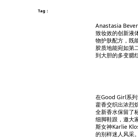
Tag：
Anastasia Be
致妆效的创新液
物护肤配方，既
胶质地能宛如第
到大胆的多变腮
在Good Girl
藿香交织出浓烈炽热的香
全新香水保留了
细脚鞋跟，邀大家一
斯女神Karlie K
的别样迷人风采