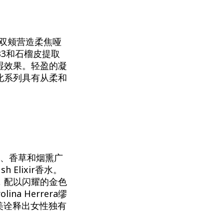
功效和为双颊营造柔焦哑
3和石榴皮提取
湿效果。轻盈的凝
此系列具有从柔和
以玫瑰、香草和烟熏广
h Elixir香水。
，配以闪耀的金色
 Herrera缪
香水完美诠释出女性独有