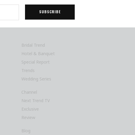
Bridal Trend
Hotel & Banquet
Special Report
Trends
Wedding Series
Channel
Next Trend TV
Exclusive
Review
Blog