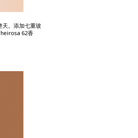
整天。添加七重玻
osa 62香