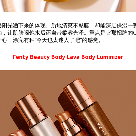
美阳光洒下来的体现。质地清爽不黏腻，却能深层保湿一
，让肌肤喝饱水后还自带柔雾光泽。重点是它那招牌的Cheir
心，涂完有种“今天也太迷人了吧”的感觉。
Fenty Beauty Body Lava Body Luminizer