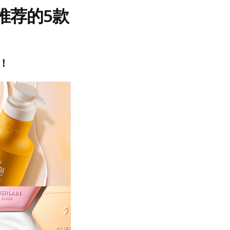
推荐的5款
！