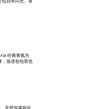
灯也自带闪光。香
ria 经典香氛为
泽，放进包包里也
部、手臂等露肤区