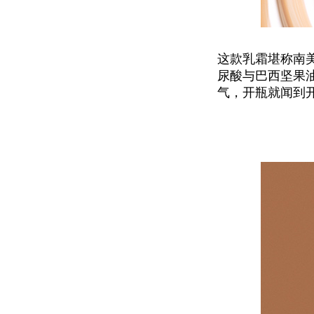
这款乳霜堪称南
尿酸与巴西坚果油
气，开瓶就闻到开