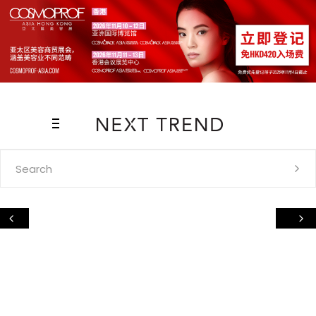
Search
for: