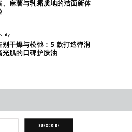
酱、麻薯与乳霜质地的洁面新体
验
eauty
告别干燥与松弛：5 款打造弹润
高光肌的口碑护肤油