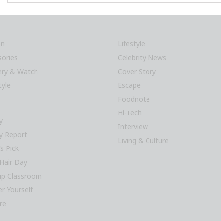
on
Lifestyle
sories
Celebrity News
lery & Watch
Cover Story
tyle
Escape
Foodnote
Hi-Tech
y
Interview
y Report
Living & Culture
’s Pick
Hair Day
p Classroom
r Yourself
re