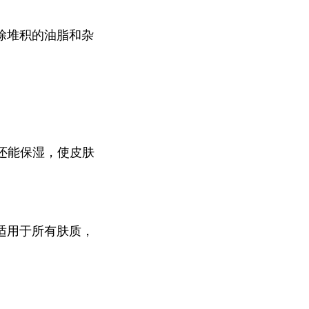
除堆积的油脂和杂
还能保湿，使皮肤
适用于所有肤质，
。