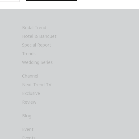
Bridal Trend
Hotel & Banquet
Special Report
Trends
Wedding Series
Channel
Next Trend TV
Exclusive
Review
Blog
Event
Events