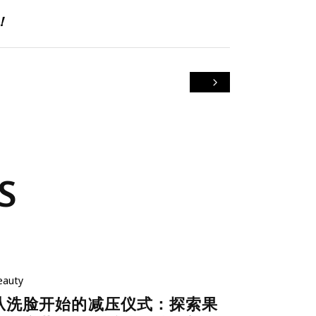
！
S
eauty
从洗脸开始的减压仪式：探索果