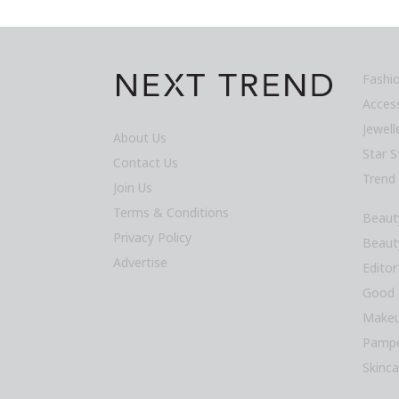
Fashi
Acces
Jewel
About Us
Star S
Contact Us
Trend
Join Us
Terms & Conditions
Beaut
Privacy Policy
Beaut
Advertise
Editor
Good 
Makeu
Pampe
Skinca