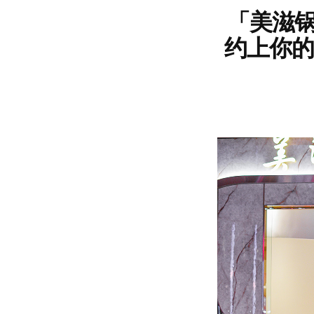
「美滋锅」
约上你的