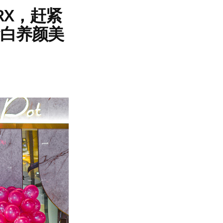
TRX，赶紧
蛋白养颜美