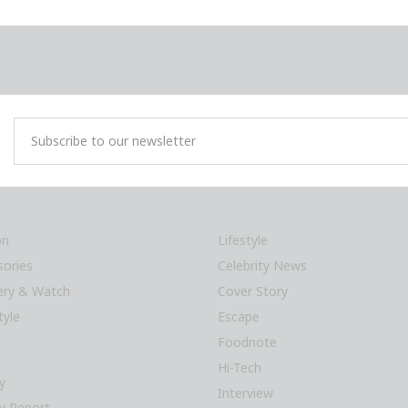
on
Lifestyle
sories
Celebrity News
lery & Watch
Cover Story
tyle
Escape
Foodnote
Hi-Tech
y
Interview
y Report