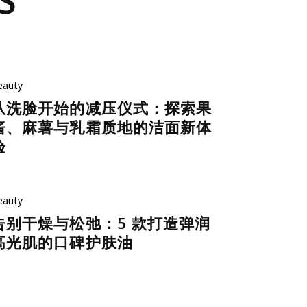
S
eauty
从洗脸开始的减压仪式：探索果
酱、麻薯与乳霜质地的洁面新体
验
eauty
告别干燥与松弛：5 款打造弹润
高光肌的口碑护肤油