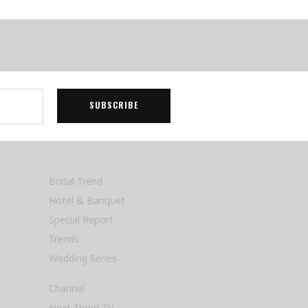
Bridal Trend
Hotel & Banquet
Special Report
Trends
Wedding Series
Channel
Next Trend TV