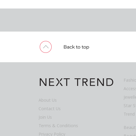
Fashi
Acces
Jewel
About Us
Star S
Contact Us
Trend
Join Us
Terms & Conditions
Beaut
Privacy Policy
Beaut