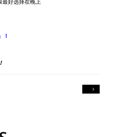
膜最好选择在晚上
」！
！