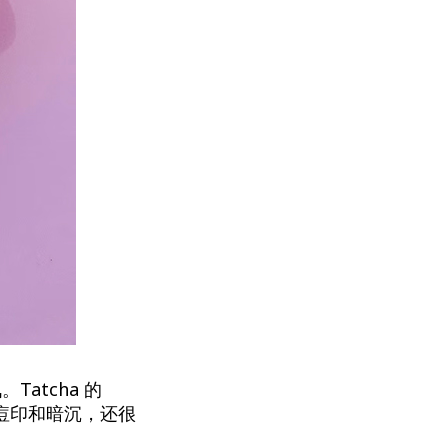
atcha 的
淡化痘印和暗沉，还很