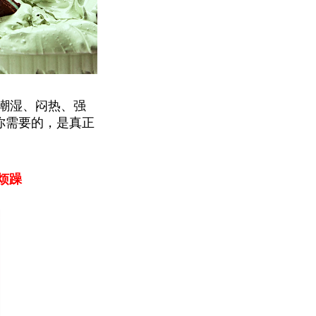
与潮湿、闷热、强
你需要的，是真正
烦躁