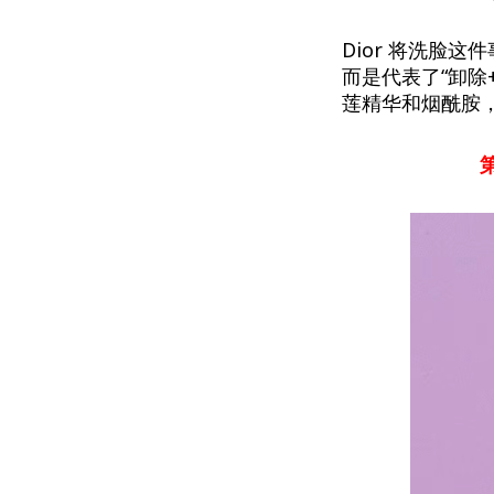
Dior 将洗脸这
而是代表了“卸除
莲精华和烟酰胺