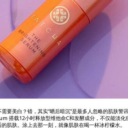
需要美白？错，其实“晒后暗沉”是最多人忽略的肌肤警讯。T
ng Serum 搭载12小时释放型维他命C和发酵成分，不仅能
后的肌肤。涂上去那一刻，就像肌肤在喝一杯冰柠檬水。