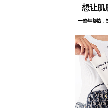
想让肌
一整年都热，