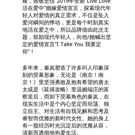
耀，致敬坚信”2019年全新“Live Love
活在爱中”婚嫁爱情宣言，探索现代年
轻人对爱情的真正需求，不仅是坠入
爱河瞬间的悸动，更是每个时刻真实
地活在爱之中，所以品牌借由此次主
题，鼓励现代年轻人，向他/她喊出坚
定的爱情宣言“I Take You 我要定
你”！
多年来，秦岚塑造了许多叫人印象深
刻的荧幕形象，无论是《南京！南
京！》里坚强勇敢及抱有希望的唐太
太或是《延禧攻略》里温婉端庄的富
察皇后，而卸下荧幕角色的秦岚，在
现实生活中是个内心坚定而坦荡、独
立自主、对生活有自我见解和思考及
睿智而优雅的新时代女性。她的身上
有一股经历时光沉淀后的优雅从容，
清新而透彻地热爱生活。