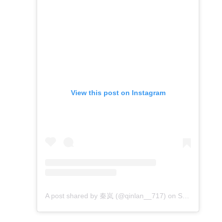
View this post on Instagram
A post shared by 秦岚 (@qinlan__717)
on
Sep 2, 2019 at 6:24am PDT