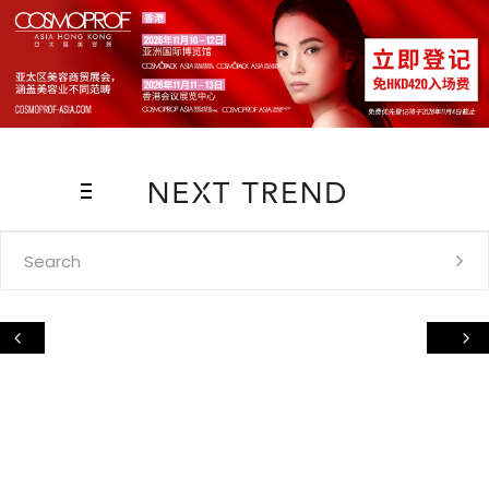
Search
for: