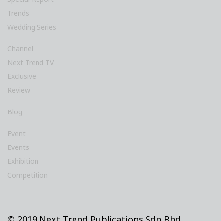
Trends
Wedding Series
Channel
Next Trend TV
Exclusive
Review
Blog
Event
Events
Exhibition
Competition
© 2019 Next Trend Publications Sdn Bhd