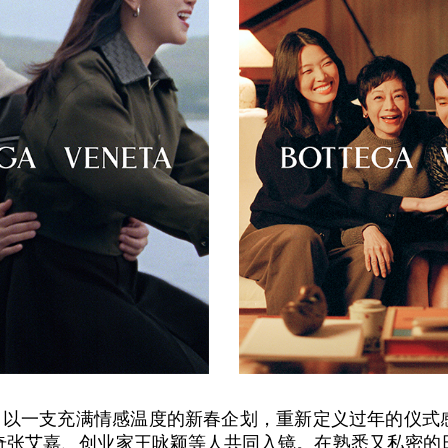
Veneta 以一支充满情感温度的新春企划，重新定义过年的仪
奇张艾嘉、创业家王咏颖等人共同入镜。在熟悉又私密的