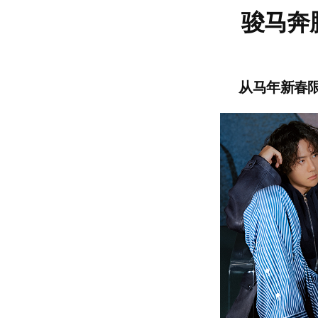
骏马奔
从马年新春限