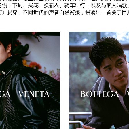
习惯：下厨、买花、换新衣、骑车出行，以及与家人唱歌
蜜》贯穿，不同世代的声音自然衔接，拼凑出一首关于团