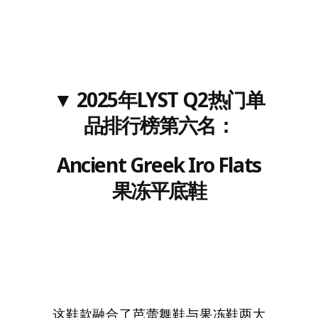
▼
202
5
年LYST
Q2
热门单
品排行榜
第六名
：
Ancient Greek Iro Flats
果冻平底鞋
这鞋款融合了芭蕾舞鞋与果冻鞋两大