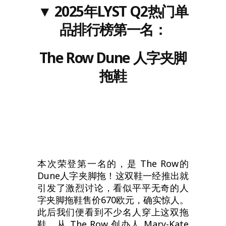
▼
202
5
年LYST
Q2
热门单
品排行榜
第一名
：
The Row Dune 人字夹脚
拖鞋
本次荣登第一名的，是 The Row的
Dune人字夹脚拖！这双鞋一经推出就
引发了激烈讨论，看似平平无奇的人
字夹脚拖鞋售价670欧元，确实惊人。
此后我们便看到不少名人穿上这双拖
鞋，从 The Row 创办人 Mary-Kate