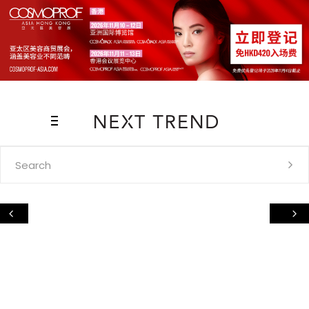
Search
for: