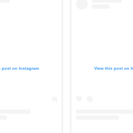
s post on Instagram
View this post on 
A post shared by Shiseido Professional (@shiseidopro_malaysia)
on
Aug 16, 2020 at 9: