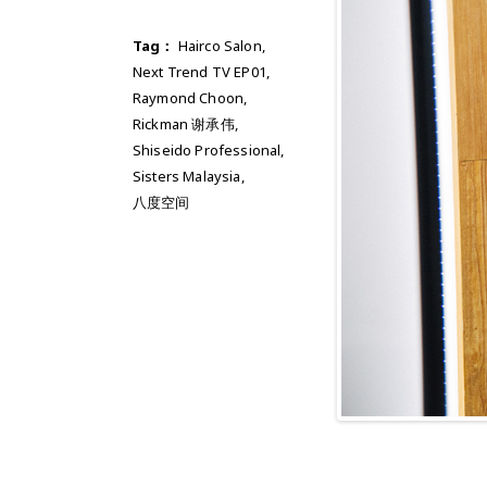
Tag：
Hairco Salon
,
Next Trend TV EP01
,
Raymond Choon
,
Rickman 谢承伟
,
Shiseido Professional
,
Sisters Malaysia
,
八度空间