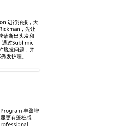
Salon 进行拍摄，大
Rickman，先让
，快速诊断出头发和
通过Sublimic
有少许脱发问题，并
丰盈增厚秀发护理。
g Program 丰盈增
明显更有蓬松感，
essional
vital Scalp
八个星期，就能达到更好