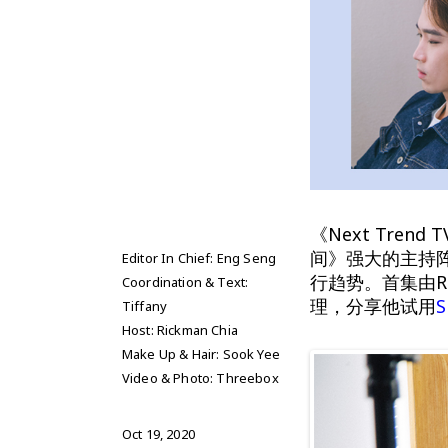
《Next Tre
间》强大的主持
Editor In Chief: Eng Seng
行趋势。首集由Rick
Coordination & Text:
理，分享他试用
S
Tiffany
Host: Rickman Chia
Make Up & Hair: Sook Yee
Video & Photo: Threebox
Oct 19, 2020