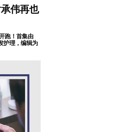
 谢承伟再也
正式开跑！首集由
ic 秀发护理，编辑为