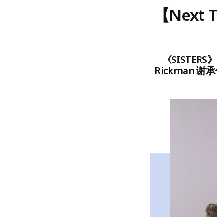
【Next
《SISTER
Rickman 谢承