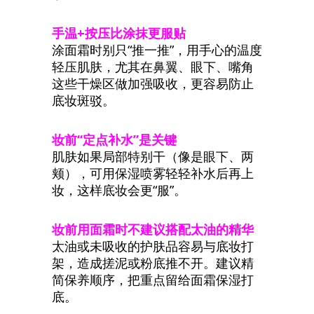
手温
+
按压比涂抹更服贴
涂面霜时别只“推一推”，用手心的温度
轻压肌肤，尤其在鼻翼、眼下、嘴角
这些干燥区做加强吸收，更容易防止
底妆斑驳。
妆前
“
定点补水
”
是关键
肌肤如果局部特别干（像是眼下、两
颊），可用保湿喷雾轻轻补水后再上
妆，这样底妆会更“服”。
妆前用面霜时不建议搭配太油的精华
太油或未吸收的护肤品容易与底妆打
架，造成搓泥或粉底推不开。建议精
简保养顺序，把重点留给面霜保湿打
底。