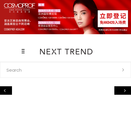
Search
for: