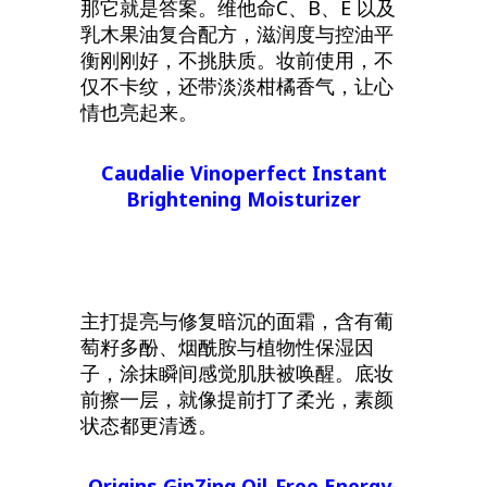
那它就是答案。维他命C、B、E 以及
乳木果油复合配方，滋润度与控油平
衡刚刚好，不挑肤质。妆前使用，不
仅不卡纹，还带淡淡柑橘香气，让心
情也亮起来。
Caudalie Vinoperfect Instant
Brightening Moisturizer
主打提亮与修复暗沉的面霜，含有葡
萄籽多酚、烟酰胺与植物性保湿因
子，涂抹瞬间感觉肌肤被唤醒。底妆
前擦一层，就像提前打了柔光，素颜
状态都更清透。
Origins GinZing Oil-Free Energy-