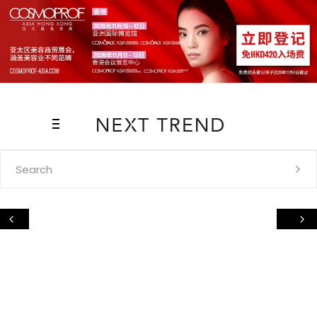
Search
for: