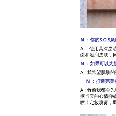
N ：你的S.O.
A ：使用具深
缓和滋润皮肤，
N ：如果可以
A : 我希望肌
N ：打造完美
A : 妆前我都
据当天的心情抑
喷上定妆喷雾，