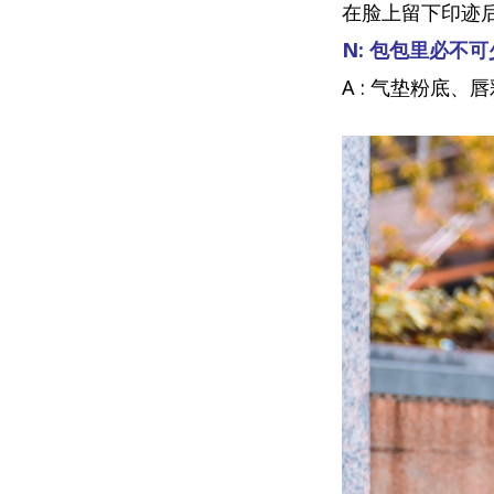
在脸上留下印迹
N: 包包里必不
A : 气垫粉底、