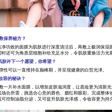
S急救保养秘方？
层洁净功效的面膜为肌肤进行深度清洁后，再敷上极润保湿
同时还可为角质层细胞补给充足水分，令肌肤重焕活力光
为肌肤许下一个愿望，你希望？
肤的弹性可以一直维持在巅峰期，并呈现健康的白皙光泽。
妆容的秘诀？
会先敷一片补水面膜，以增加皮肤滋润度，让底妆更为清新
或场合所需，挑选合心意的唇色、腮红和眼彩。完成整体
既可控制油脂分泌，又可提升肌肤光泽感，令妆容更为持