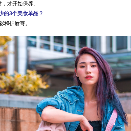
后，才开始保养。
可少的3个美妆单品？
唇彩和护唇膏。