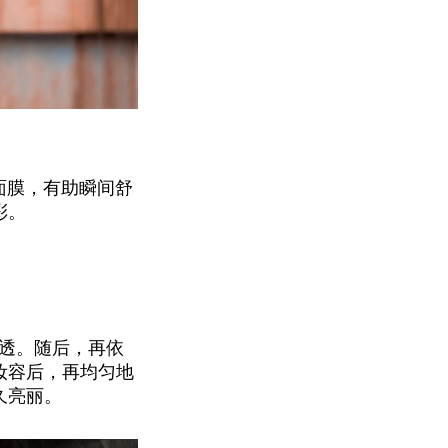
面膜，有助瞬间舒
彩。
光透。随后，再依
妆容后，再均匀地
久亮丽。