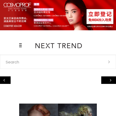
Search
for: