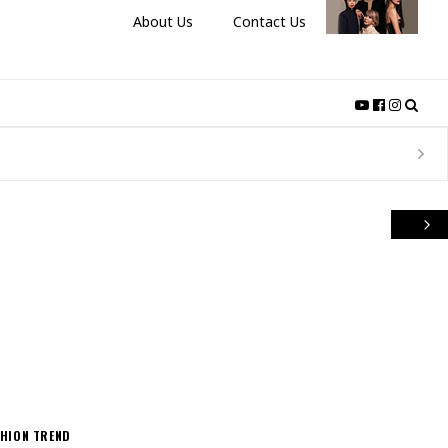
About Us
Contact Us
SHION
TREND