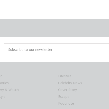
on
Lifestyle
sories
Celebrity News
lery & Watch
Cover Story
tyle
Escape
Foodnote