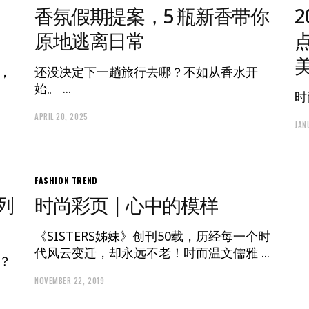
香氛假期提案，5 瓶新香带你
原地逃离日常
，
还没决定下一趟旅行去哪？不如从香水开
始。
时
APRIL 20, 2025
JAN
FASHION
TREND
列
时尚彩页 | 心中的模样
《SISTERS姊妹》创刊50载，历经每一个时
代风云变迁，却永远不老！时而温文儒雅
？
NOVEMBER 22, 2019