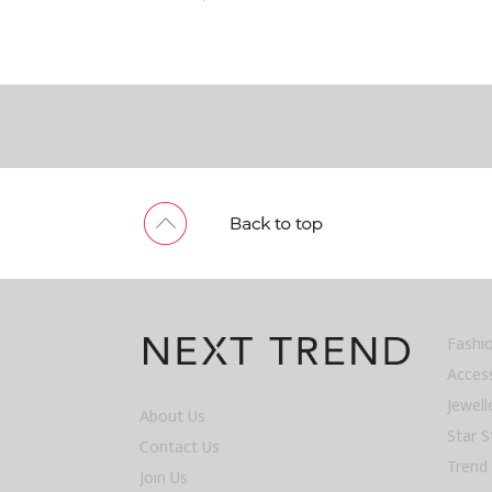
Fashi
Acces
Jewel
About Us
Star S
Contact Us
Trend
Join Us