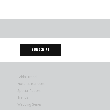
Bridal Trend
Hotel & Banquet
Special Report
Trends
Wedding Series