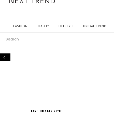
FASHION
BEAUTY
LIFESTYLE
BRIDAL TREND
Search
for:
FASHION
STAR STYLE