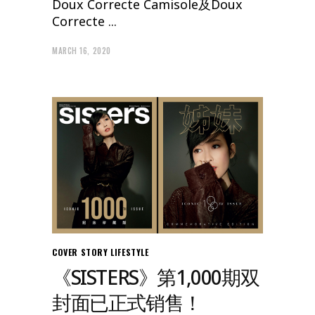
Doux Correcte Camisole及Doux
Correcte
MARCH 16, 2020
COVER STORY
LIFESTYLE
《SISTERS》第1,000期双
封面已正式销售！