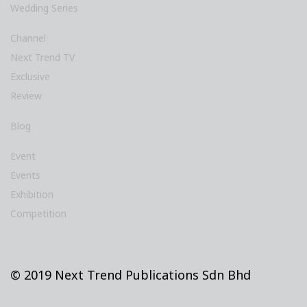
Wedding Series
Channel
Next Trend TV
Exclusive
Review
Blog
Event
Events
Exhibition
Competition
© 2019 Next Trend Publications Sdn Bhd