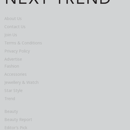
About Us
Contact Us
Join Us
Terms & Conditions
Privacy Policy
Advertise
Fashion
Accessories
Jewellery & Watch
Star Style
Trend
Beauty
Beauty Report
Editor’s Pick