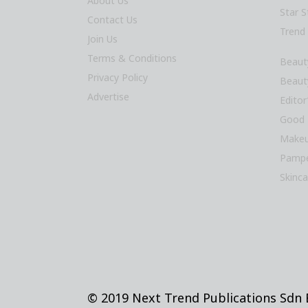
About Us
Star S
Contact Us
Trend
Join Us
Terms & Conditions
Beaut
Privacy Policy
Beaut
Advertise
Editor
Good 
Makeu
Pampe
Skinca
© 2019 Next Trend Publications Sdn