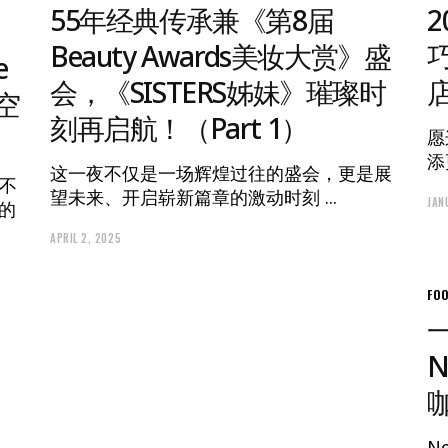
55年经典传承兼《第8届
Beauty Awards美妆大赏》盛
e
会，《SISTERS姊妹》璀璨时
空
刻再启航！（Part 1）
愿
添
这一夜不仅是一场辉煌过往的盛会，更是展
纱不
望未来、开启崭新篇章的激动时刻
JAN
的
APRIL 2, 2025
FO
N
N