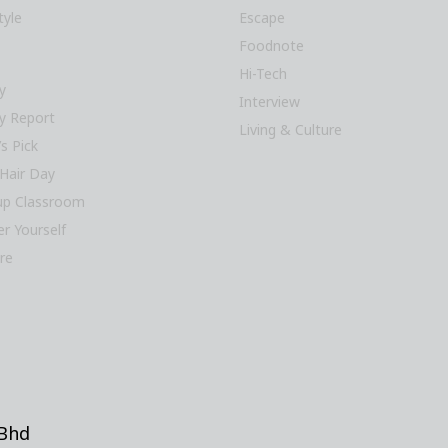
tyle
Escape
Foodnote
Hi-Tech
y
Interview
y Report
Living & Culture
’s Pick
Hair Day
p Classroom
r Yourself
re
 Bhd