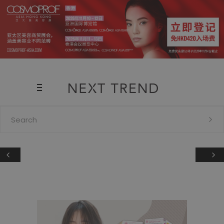
Search
for: