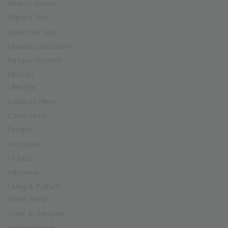
Beauty Report
Editor’s Pick
Good Hair Day
Makeup Classroom
Pamper Yourself
Skincare
Lifestyle
Celebrity News
Cover Story
Escape
Foodnote
Hi-Tech
Interview
Living & Culture
Bridal Trend
Hotel & Banquet
Special Report