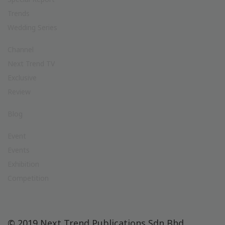
Trends
Wedding Series
Channel
Next Trend TV
Exclusive
Review
Blog
Event
Events
Exhibition
Competition
© 2019 Next Trend Publications Sdn Bhd