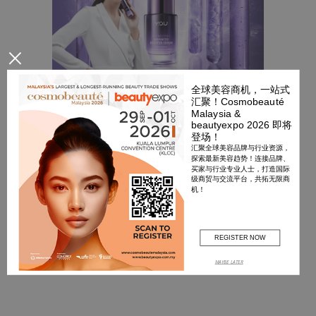
×
全球美容商机，一站式
BEAUTY
BEAUTY REPORT
SKINCARE
汇聚！Cosmobeauté
Malaysia &
Y.O.U Beauty肌底精华“百
beautyexpo 2026 即将
登场！
搭小瓶”，层层修复重焕
汇聚全球美容品牌与行业资源，
探索最新美容趋势！连接品牌、
新肌活力！
买家与行业专业人士，打造国际
级商贸与交流平台，共拓无限商
机！
皮肤屏障犹如护肤的根基，唯有强健
肌底，才能促进渗透，告别无效护
肤！
REGISTER NOW
MAYBE LATER
APRIL 5, 2022