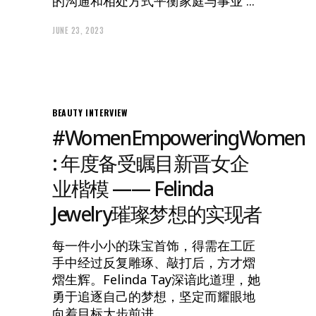
的沟通和相处方式平衡家庭与事业
JUNE 23, 2023
BEAUTY
INTERVIEW
#WomenEmpoweringWomen
: 年度备受瞩目新晋女企
业楷模 —— Felinda
Jewelry璀璨梦想的实现者
每一件小小的珠宝首饰，得需在工匠
手中经过反复雕琢、敲打后，方才熠
熠生辉。Felinda Tay深谙此道理，她
勇于追逐自己的梦想，坚定而耀眼地
向着目标大步前进