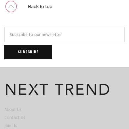
About Us
Contact Us
Join Us
Terms & Conditions
Privacy Policy
Advertise
Fashion
Accessories
Jewellery & Watch
Star Style
Trend
Beauty
Beauty Report