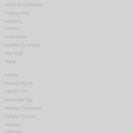
Editor’s Pick
Good Hair Day
Makeup Classroom
Pamper Yourself
Skincare
Lifestyle
Celebrity News
Cover Story
Escape
Foodnote
Hi-Tech
Interview
Living & Culture
Bridal Trend
Hotel & Banquet
Special Report
Trends