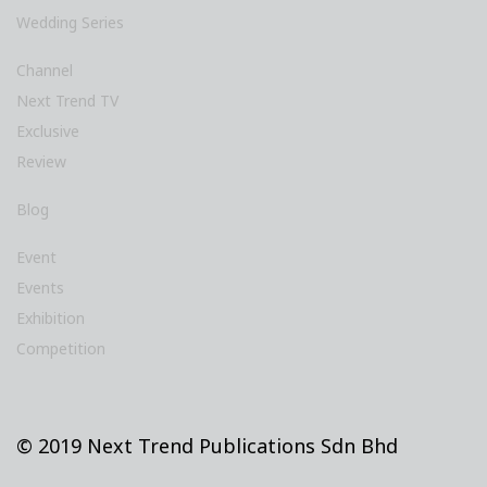
Hotel & Banquet
Special Report
Trends
Wedding Series
Channel
Next Trend TV
Exclusive
Review
Blog
Event
Events
Exhibition
Competition