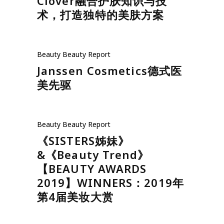
Beauty
Beauty Report
Clover融合护肤知识与技
术，打造独特的美肤方案
Beauty
Beauty Report
Janssen Cosmetics德式医
美先驱
Beauty
Beauty Report
《SISTERS姊妹》
&《Beauty Trend》
【BEAUTY AWARDS