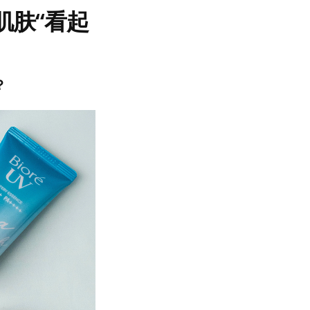
肌肤“看起
？