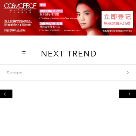
Search
for: