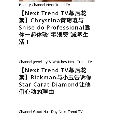
Beauty
Channel
Next Trend TV
【Next Trend TV幕后花
絮】Chrystina黄玮瑄与
Shiseido Professional邀
你一起体验“零浪费”减塑生
活！
Channel
Jewellery & Watches
Next Trend TV
【Next Trend TV幕后花
絮】Rickman与小玉告诉你
Star Carat Diamond让他
们心动的理由
Channel
Good Hair Day
Next Trend TV