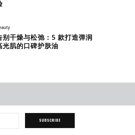
验
eauty
告别干燥与松弛：5 款打造弹润
高光肌的口碑护肤油