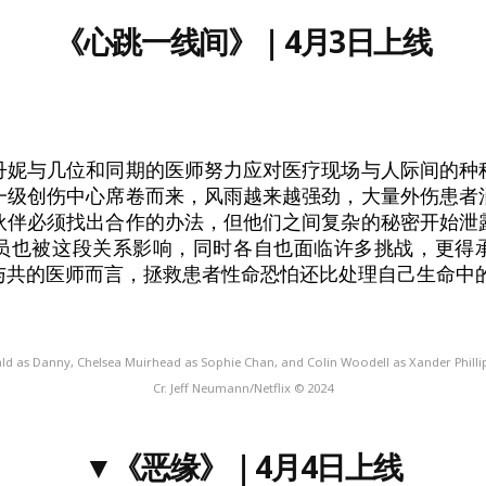
《心跳一线间》
｜4月3日上线
丹妮与几位和同期的医师努力应对医疗现场与人际间的种
一级创伤中心席卷而来，风雨越来越强劲，大量外伤患者
伙伴必须找出合作的办法，但他们之间复杂的秘密开始泄
员也被这段关系影响，同时各自也面临许多挑战，更得
与共的医师而言，拯救患者性命恐怕还比处理自己生命中
rald as Danny, Chelsea Muirhead as Sophie Chan, and Colin Woodell as Xander Phillip
Cr. Jeff Neumann/Netflix © 2024
▼
《恶缘》
｜4月4日上线