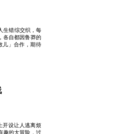
人生错综交织，每
，各自都因鲁莽的
敏儿」合作，期待
线
小岛上开设让人逃离烦
最有趣的大冒险，过