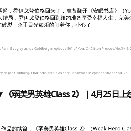
再起，乔伊戈登伯格回来了，准备翻开《安眠书店》（Yo
精彩大结局，乔伊戈登伯格回到纽约准备享受幸福人生，完美
临破裂。杀手目光如炬的盯着你，小心了。
. Penn Badgley as Joe Goldberg in episode 501 of You. Cr. Clifton Prescod/Netflix © 
ey as Joe Goldberg, Charlotte Ritchie as Kate Lockwood in episode 502 of You. Cr. C
▼
《弱美男英雄Class 2》｜4月25日上
题作品的续篇，《弱美男英雄Class 2》（Weak Hero Cl