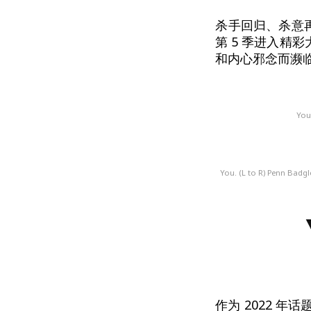
杀手回归、杀意
第 5 季进入
和内心邪念而濒
You
You. (L to R) Penn Badgl
作为 2022 年话