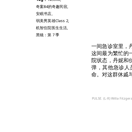
奇案84的奇趣民宿
,
安眠书店
,
弱美男英雄Class 2
,
机智住院医生生活
,
黑镜：第 7 季
一间急诊室里，
这间最为繁忙的
院状态，丹妮和
弹，其他急诊人
命。对这群休戚
PULSE. (L-R) Willa Fitzge