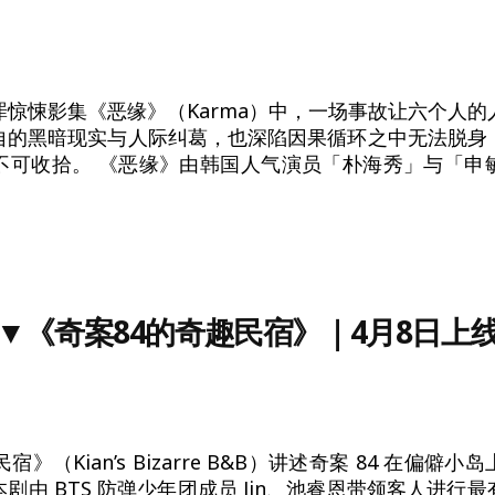
罪惊悚影集《恶缘》（Karma）中，一场事故让六个人的
自的黑暗现实与人际纠葛，也深陷因果循环之中无法脱身
不可收拾。 《恶缘》由韩国人气演员「朴海秀」与「申
▼
《奇案84的奇趣民宿》
｜4月8日上
宿》（Kian’s Bizarre B&B）讲述奇案 84 在偏僻
剧由 BTS 防弹少年团成员 Jin、池睿恩带领客人进行