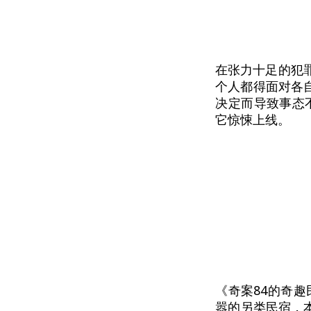
在张力十足的犯
个人都得面对各
决定而导致事态
它惊悚上线。
《奇案84的奇趣民
嚣的另类民宿，本