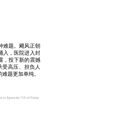
种难题。飓风正朝
涌入，医院进入封
露，投下新的震撼
承受高压、担负人
的难题更加单纯。
s in Episode 110 of Pulse.