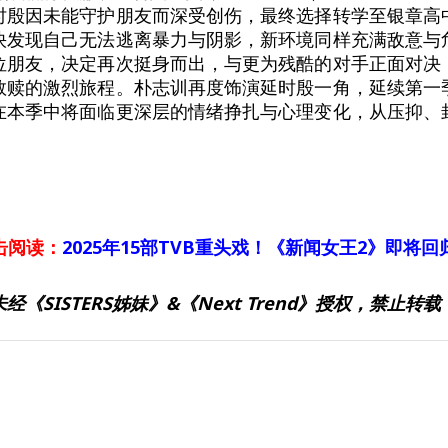
时殷因未能守护朋友而深受创伤，最终选择转学至银章高
快发现自己无法逃离暴力与阴影，新环境同样充满敌意与
位朋友，决定再次挺身而出，与更为残酷的对手正面对决
救赎的激烈旅程。朴志训再度饰演延时殷一角，延续第一
在本季中将面临更深层的情绪挣扎与心理变化，从压抑、
击阅读：
2025年15部TVB重头戏！《新闻女王2》即将回
未经《SISTERS姊妹》&《Next Trend》授权，禁止转载