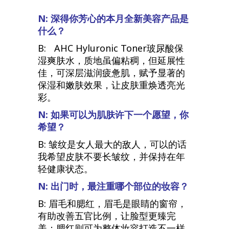
N: 深得你芳心的本月全新美容产品是
什么？
B: AHC Hyluronic Toner玻尿酸保
湿爽肤水，质地虽偏粘稠，但延展性
佳，可深层滋润疲惫肌，赋予显著的
保湿和嫩肤效果，让皮肤重焕透亮光
彩。
N: 如果可以为肌肤许下一个愿望，你
希望？
B: 皱纹是女人最大的敌人，可以的话
我希望皮肤不要长皱纹，并保持在年
轻健康状态。
N: 出门时，最注重哪个部位的妆容？
B: 眉毛和腮红，眉毛是眼睛的窗帘，
有助改善五官比例，让脸型更臻完
美；腮红则可为整体妆容打造不一样