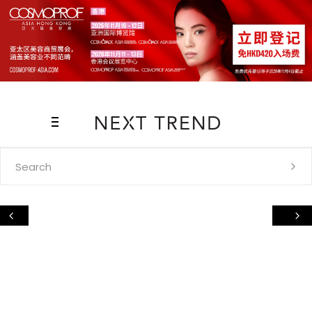
Search
for: