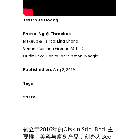
Text: Yue Doong
Photo: Ng @ Threebox
Makeup & Hairdo: Ling Chong
Venue: Common Ground @ TTDI
Outfit: Love, Bonito
Coordination: Maggie
Published on:
Aug 2, 2019
Tags:
Share:
创立于2016年的Oiskin Sdn. Bhd. 主
要推广美容与瘦身产品，创办人Bee