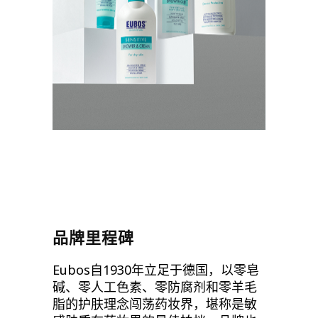
品牌里程碑
Eubos
自
1930
年立足于德国，以零皂
碱、零人工色素、零防腐剂和零羊毛
脂的护肤理念闯荡药妆界，堪称是敏