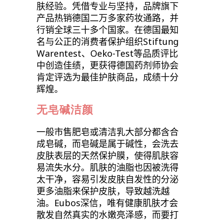
肤经验。凭借专业与坚持，品牌旗下
产品热销德国二万多家药妆通路，并
行销全球三十多个国家。在德国最知
名与公正的消费者保护组织
Stiftung
Warentest
、
Oeko-Test
等品质评比
中创造佳绩，更获得德国药剂师协会
肯定评选为最佳护肤商品，成绩十分
辉煌。
无皂碱洁颜
一般市售肥皂或清洁乳大部分都含合
成皂碱，而皂碱是属于碱性，会洗去
皮肤表层的天然保护膜，使得肌肤容
易流失水分。肌肤的油脂也因被洗得
太干净，容易引发皮肤自发性的分泌
更多油脂来保护皮肤，导致越洗越
油。
Eubos
深信，唯有健康肌肤才会
散发自然真实的水嫩亮泽感，
而要打