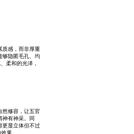
腻质感，而非厚重
能够隐匿毛孔、均
腻、柔和的光泽，
自然修容，让五官
精神有神采。同
廓更显立体但不过
的效果。