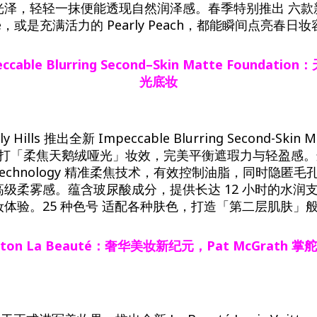
光泽，轻轻一抹便能透现自然润泽感。春季特别推出 六款
Rose，或是充满活力的 Pearly Peach，都能瞬间点亮春日
ccable
Blurring
Second
–
Skin
Matte
Foundation
：
光底妆
rly Hills 推出全新 Impeccable Blurring Second-Skin M
on，主打「柔焦天鹅绒哑光」妆效，完美平衡遮瑕力与轻盈感
Blur Technology 精准柔焦技术，有效控制油脂，同时隐
级柔雾感。蕴含玻尿酸成分，提供长达 12 小时的水润
体验。25 种色号 适配各种肤色，打造「第二层肌肤」
tton
La
Beauté
：奢华美妆新纪元，Pat
McGrath
掌