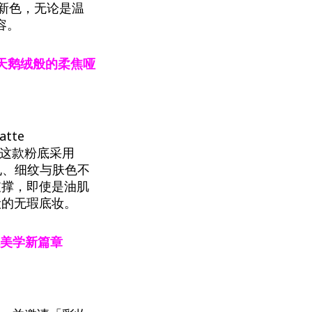
新色，无论是温
妆容。
天鹅绒般的柔焦哑
atte
。这款粉底采用
匿毛孔、细纹与肤色不
支撑，即使是油肌
般的无瑕底妆。
舵美学新篇章