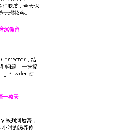
各种肤质，全天保
造无瑕妆容。
暗沉倦容
r Corrector，结
浮肿问题。一抹提
ng Powder 使
。
泽一整天
arly 系列润唇膏，
4 小时的滋养修