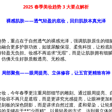
2025
春季美妆趋势
3
大要点解析
裸感肌肤——透气轻盈的底妆，回归肌肤本真光泽
趋势，重点在于自然透气的裸感光泽，强调肌肤原生的细
始融合更多护肤功效，如玻尿酸保湿、柔焦科技，让粉底
持轻盈无负担。妆感不再追求“无瑕”，而是让肌肤拥有细
，仿佛天生好肤质般透亮、无粉感。
局部聚焦——眼周提亮、立体修容，让五官更精致有神
全妆，今年春季更注重局部细节的雕刻。通过眼周提亮、
部妆容不再只是遮瑕，而是更讲究光感提亮，让眼神更加
是刻板的深色阴影，而是讲求自然过渡、柔和晕染，让轮
的关键在于**“少而精”，以最轻盈的方式，达到最立体