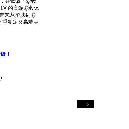
tton，并邀请「彩妆
 LV 的高端彩妆体
性带来从护肤到彩
将重新定义高端美
升级！
！