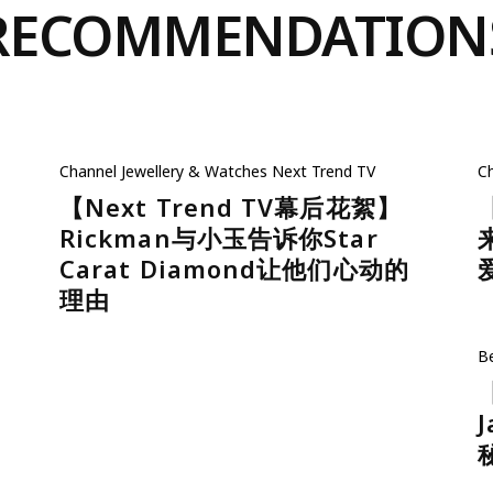
RECOMMENDATION
Channel
Jewellery & Watches
Next Trend TV
C
【Next Trend TV幕后花絮】
Rickman与小玉告诉你Star
Carat Diamond让他们心动的
理由
B