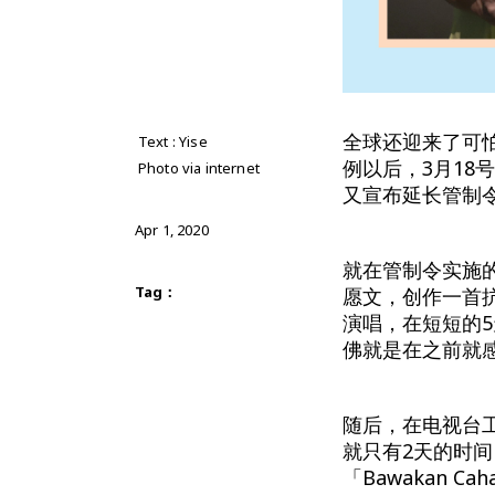
全球还迎来了可怕
Text : Yise
例以后，3月18
Photo via internet
又宣布延长管制令
Apr 1, 2020
就在管制令实施
Tag：
愿文，创作一首
演唱，在短短的5天
佛就是在之前就
随后，在电视台
就只有2天的时
「Bawakan C