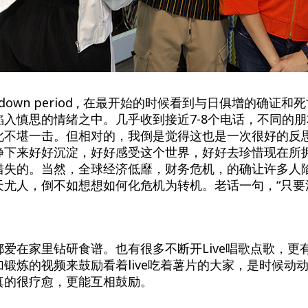
kdown period , 在最开始的时候看到与日俱增的确证
陷入慎思的情绪之中。几乎收到接近7-8个电话，不同的
此不堪一击。但相对的，我倒是觉得这也是一次很好的反
静下来好好沉淀，好好感受这个世界，好好去珍惜现在所
错失的。当然，全球经济低靡，财务危机，的确让许多人
天尤人，倒不如想想如何化危机为转机。老话一句，“只要
爱在家里钻研食谱。也有很多不断开Live唱歌点歌，更
锻炼的视频来鼓励看着live吃着薯片的大家，是时候动
真的很疗愈，更能互相鼓励。