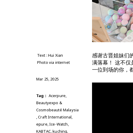
感谢古晋姐妹们的
Text : Hui Xian
满落幕！ 这不
Photo via internet
一位到场的你，
Mar 25, 2025
Tag：
Acerpure
,
Beautyexpo &
Cosmobeauté Malaysia
,
Craft International
,
epure
,
Ice-Watch
,
KABTAC
,
kuching
,