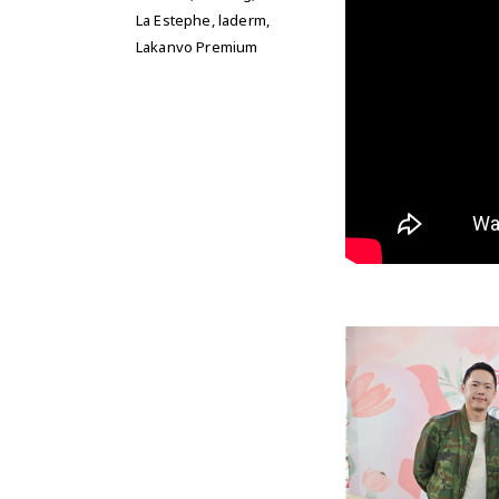
La Estephe
,
laderm
,
Lakanvo Premium