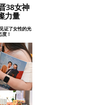
晋38女神
璨力量
同见证了女性的光
态度！