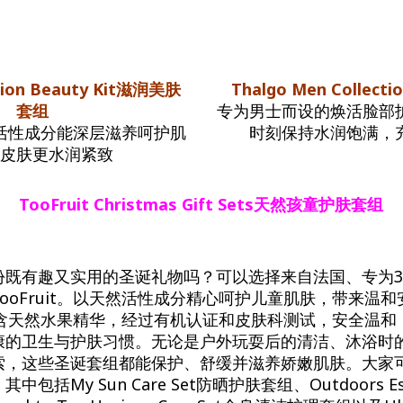
tion Beauty Kit滋润美肤
Thalgo Men Colle
套组
专为男士而设的焕活脸部
活性成分能深层滋养呵护肌
时刻保持水润饱满，
皮肤更水润紧致
TooFruit Christmas Gift Sets天然孩童护肤套组
份既有趣又实用的圣诞礼物吗？可以选择来自法国、专为3
ooFruit。以天然活性成分精心呵护儿童肌肤，带来温
产品富含天然水果精华，经过有机认证和皮肤科测试，安全温
康的卫生与护肤习惯。无论是户外玩耍后的清洁、沐浴时
索，这些圣诞套组都能保护、舒缓并滋养娇嫩肌肤。大家
括My Sun Care Set防晒护肤套组、Outdoors Esse