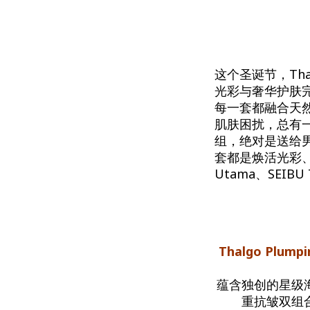
这个圣诞节，Th
光彩与奢华护肤
每一套都融合天
肌肤困扰，总有一
组，绝对是送给
套都是焕活光彩、提
Utama、SEIB
Thalgo Plump
蕴含独创的星级
重抗皱双组