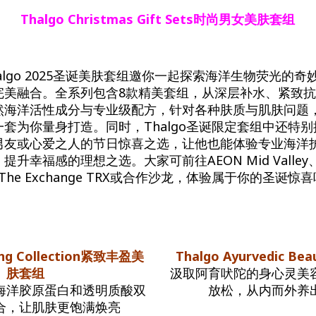
Thalgo Christmas Gift Sets
时尚男女美肤套组
algo 2025圣诞美肤套组邀你一起探索海洋生物荧光的
完美融合。全系列包含8款精美套组，从深层补水、紧致
然海洋活性成分与专业级配方，针对各种肤质与肌肤问题
套为你量身打造。同时，Thalgo圣诞限定套组中还特
男友或心爱之人的节日惊喜之选，让他也能体验专业海洋
升幸福感的理想之选。大家可前往AEON Mid Valley、
U The Exchange TRX或合作沙龙，体验属于你的圣诞惊
ing Collection紧致丰盈美
Thalgo Ayurvedic B
肤套组
汲取阿育吠陀的身心灵美
海洋胶原蛋白和透明质酸双
放松，从内而外养
合，让肌肤更饱满焕亮