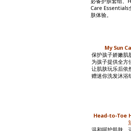
必备护肤套组、Head
Care Esse
肤体验。
My Sun 
保护孩子娇嫩肌
为孩子提供全方
让肌肤玩乐后依
赠迷你洗发沐浴
Head-to-Toe 
温和呵护肌肤，