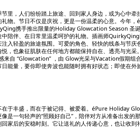
季节里，人们纷纷踏上旅途、回到家人身边，或为心中牵
礼物。节日不仅是庆祝，更是一份温柔的心意。今年，éP
yQing携手推出限量的Holiday Glowcation Seaso
中陪伴、在日常里温柔呵护的礼物。插画师QuirkyQin
庆注入轻盈的旅途氛围。可爱的角色、轻快的线条与节庆
悦，也象征肌肤在任何地方都能保持自在、透亮与光采。Ho
灵感来自 “Glowcation” ，由 Glow光采与Vacation
节日能量，要你即使奔波也能随时拥有好状态；即使在外
于丰盛，而在于被记得、被爱着。éPure Holiday Glow
更像是一句轻声的“照顾好自己”，陪伴对方从准备出发的
到回家后的安稳时刻。它让送礼的人传递心意，也让收到