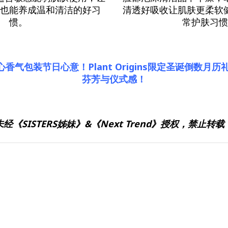
也能养成温和清洁的好习
清透好吸收让肌肤更柔软
惯。
常护肤习
心香气包装节日心意！Plant Origins限定圣诞倒数月历
芬芳与仪式感！
未经《SISTERS姊妹》&《Next Trend》授权，禁止转载