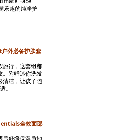
mate Face
且充满乐趣的纯净护
l Set户外必备护肤套
假旅行，这套组都
蚊。附赠迷你洗发
松清洁，让孩子随
舒适。
Essentials全效面部
组
晒后舒缓保湿质地