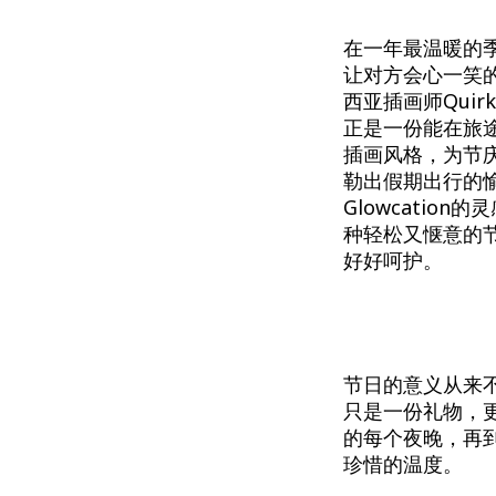
在一年最温暖的
让对方会心一笑的
西亚插画师Quirk
正是一份能在旅途
插画风格，为节
勒出假期出行的愉
Glowcation的
种轻松又惬意的
好好呵护。
节日的意义从来不在
只是一份礼物，
的每个夜晚，再
珍惜的温度。