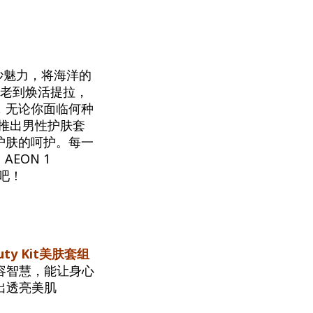
奇妙魅力，将海洋的
抗老到焕活提拉，
，无论你面临何种
别推出男性护肤套
护肤的呵护。每一
AEON 1
喜吧！
eauty Kit美肤套组
容智慧，能让身心
出透亮美肌