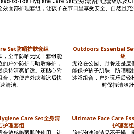
-to-Toe Hygiene Care Set全身清洁护理套组以及Ulti
ntials全效面部护理套组，让孩子在节日里享受安全、自然
Care Set防晒护肤套组
Outdoors Essentia
肤，全年防晒无忧！套组能
组
位的户外防护与晒后修护，
无论在公园、野餐还是度
然保持清爽舒适。还贴心附
能保护孩子肌肤、防晒驱
组合，方便户外或游泳后快
沐浴组合，户外玩乐后轻
速清洁。
时保持清爽
Hygiene Care Set全身清
Ultimate Face Care 
洁护理套组
护理套
适合敏感脆弱肌肤使用，让
脸部泡沫清洁品不干燥，