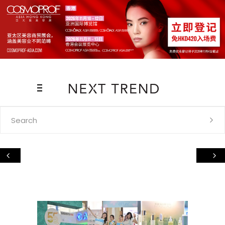
Search
for: